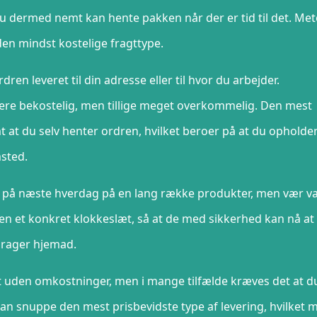
i du dermed nemt kan hente pakken når der er tid til det. Me
en mindst kostelige fragttype.
ren leveret til din adresse eller til hvor du arbejder.
re bekostelig, men tillige meget overkommelig. Den mest
mt at du selv henter ordren, hvilket beroer på at du opholder
msted.
ing på næste hverdag på en lang række produkter, men vær 
n et konkret klokkeslæt, så at de med sikkerhed kan nå at 
drager hjemad.
gt uden omkostninger, men i mange tilfælde kræves det at d
an snuppe den mest prisbevidste type af levering, hvilket