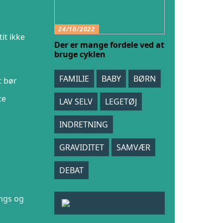
24/10/2022
it ikke
Der er mange fordele ved at
bruge cyklen
FAMILIE
BABY
BØRN
t bør
te
LAV SELV
LEGETØJ
INDRETNING
GRAVIDITET
SAMVÆR
DEBAT
ings og