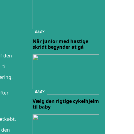
BABY
Når junior med hastige
skridt begynder at gå
af den
til
ering.
BABY
fter
Vælg den rigtige cykelhjelm
til baby
letkøbt,
å den