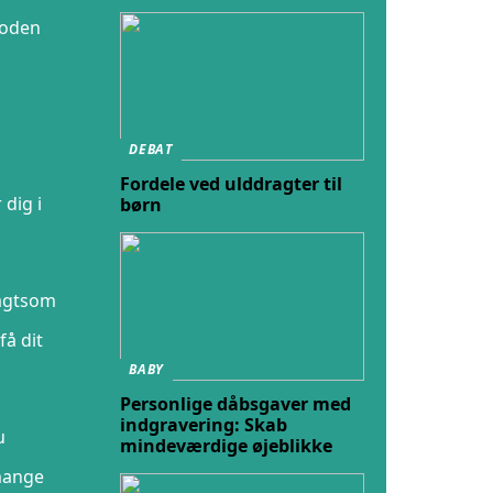
toden
DEBAT
Fordele ved ulddragter til
 dig i
børn
vagtsom
få dit
BABY
Personlige dåbsgaver med
indgravering: Skab
u
mindeværdige øjeblikke
 mange