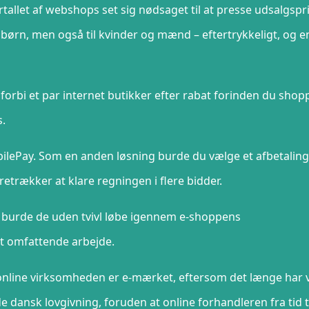
rtallet af webshops set sig nødsaget til at presse udsalgspr
il børn, men også til kvinder og mænd – eftertrykkeligt, og 
forbi et par internet butikker efter rabat forinden du shopp
s.
obilePay. Som en anden løsning burde du vælge et afbetaling
foretrækker at klare regningen i flere bidder.
p burde de uden tvivl løbe igennem e-shoppens
 et omfattende arbejde.
t online virksomheden er e-mærket, eftersom det længe har
 dansk lovgivning, foruden at online forhandleren fra tid t