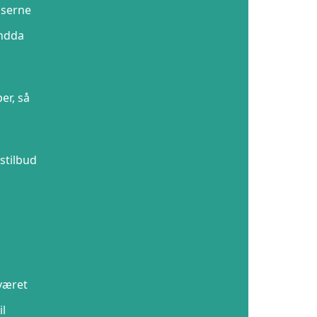
iserne
endda
er, så
stilbud
 været
il