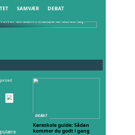
TET
SAMVÆR
DEBAT
nvolvér dit barn i indkøb af deres tøj
gorized
DEBAT
Køreskole guide: Sådan
kommer du godt i gang
opulære