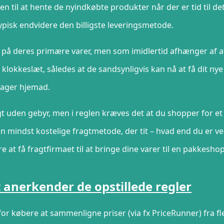
en til at hente de nyindkøbte produkter når der er tid til det
ypisk endvidere den billigste leveringsmetode.
t på deres primære varer, men som imidlertid afhænger af a
 klokkeslæt, således at de sandsynligvis kan nå at få dit nye
rager hjemad.
t uden gebyr, men i reglen kræves det at du shopper for et
en mindst kostelige fragtmetode, der tit – hvad end du er v
e at få fragtfirmaet til at bringe dine varer til en pakkeshop
t anerkender de opstillede regler
for købere at sammenligne priser (via fx PriceRunner) fra fl