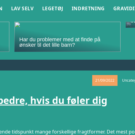
N
LAV SELV
LEGETØJ
INDRETNING
GRAVIDI
I
Har du problemer med at finde på
ønsker til det lille barn?
21/09/2022
Uncate
edre, hvis du føler dig
nde tidspunkt mange forskellige fragtformer. Det mest p