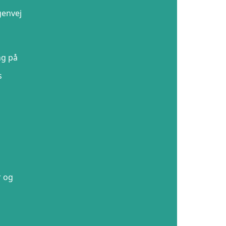
genvej
ng på
s
r og