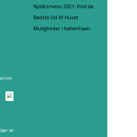
Nytårsmenu 2021: Find de
Bedste Ud Af Huset
Muligheder i København
gorized
ulær er