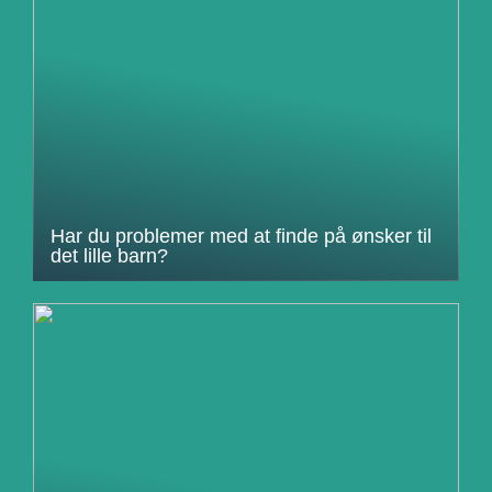
Har du problemer med at finde på ønsker til
det lille barn?