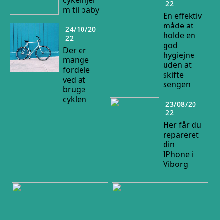
cykelhjel
22
m til baby
En effektiv
måde at
24/10/20
holde en
22
god
Der er
hygiejne
mange
uden at
fordele
skifte
ved at
sengen
bruge
cyklen
23/08/20
22
Her får du
repareret
din
IPhone i
Viborg