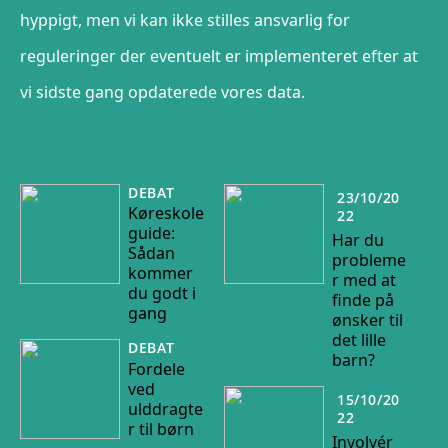
hyppigt, men vi kan ikke stilles ansvarlig for
reguleringer der eventuelt er implementeret efter at
vi sidste gang opdaterede vores data.
DEBAT
23/10/20
Køreskole
22
guide:
Har du
Sådan
probleme
kommer
r med at
du godt i
finde på
gang
ønsker til
det lille
DEBAT
barn?
Fordele
ved
15/10/20
ulddragte
22
r til børn
Involvér