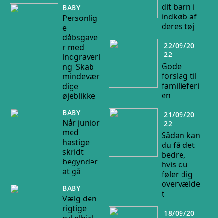
dit barn i
BABY
indkøb af
Personlig
deres tøj
e
dåbsgave
22/09/20
r med
22
indgraveri
Gode
ng: Skab
forslag til
mindevær
familieferi
dige
en
øjeblikke
BABY
21/09/20
Når junior
22
med
Sådan kan
hastige
du få det
skridt
bedre,
begynder
hvis du
at gå
føler dig
overvælde
BABY
t
Vælg den
rigtige
18/09/20