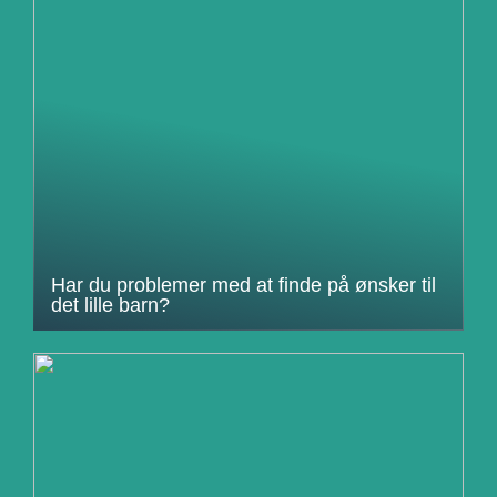
Har du problemer med at finde på ønsker til
det lille barn?