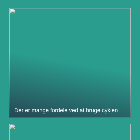
Der er mange fordele ved at bruge cyklen