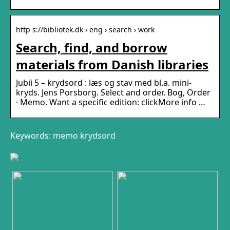
http s://bibliotek.dk › eng › search › work
Search, find, and borrow
materials from Danish libraries
Jubii 5 – krydsord : læs og stav med bl.a. mini-
kryds. Jens Porsborg. Select and order. Bog, Order
· Memo. Want a specific edition: clickMore info …
Keywords: memo krydsord