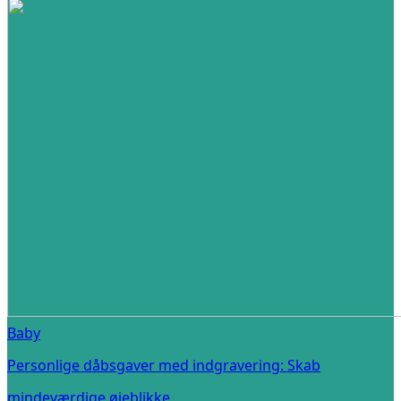
Baby
Personlige dåbsgaver med indgravering: Skab
mindeværdige øjeblikke