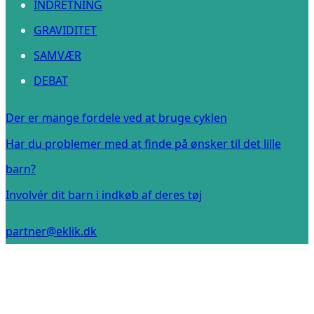
INDRETNING
GRAVIDITET
SAMVÆR
DEBAT
Der er mange fordele ved at bruge cyklen
Har du problemer med at finde på ønsker til det lille
barn?
Involvér dit barn i indkøb af deres tøj
partner@eklik.dk