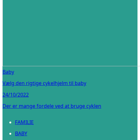
Baby
Vælg den rigtige cykelhjelm til baby
24/10/2022
Der er mange fordele ved at bruge cyklen
FAMILIE
BABY