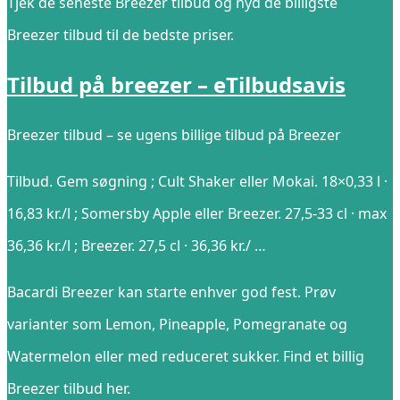
Tjek de seneste Breezer tilbud og nyd de billigste
Breezer tilbud til de bedste priser.
Tilbud på breezer – eTilbudsavis
Breezer tilbud – se ugens billige tilbud på Breezer
Tilbud. Gem søgning ; Cult Shaker eller Mokai. 18×0,33 l ·
16,83 kr./l ; Somersby Apple eller Breezer. 27,5-33 cl · max
36,36 kr./l ; Breezer. 27,5 cl · 36,36 kr./ …
Bacardi Breezer kan starte enhver god fest. Prøv
varianter som Lemon, Pineapple, Pomegranate og
Watermelon eller med reduceret sukker. Find et billig
Breezer tilbud her.