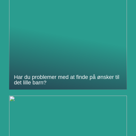
Har du problemer med at finde på ønsker til
det lille barn?