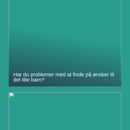
Har du problemer med at finde på ønsker til
det lille barn?